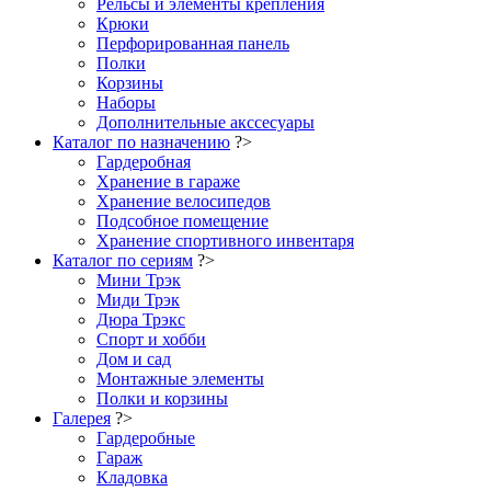
Рельсы и элементы крепления
Крюки
Перфорированная панель
Полки
Корзины
Наборы
Дополнительные акссесуары
Каталог по назначению
?>
Гардеробная
Хранение в гараже
Хранение велосипедов
Подсобное помещение
Хранение спортивного инвентаря
Каталог по сериям
?>
Мини Трэк
Миди Трэк
Дюра Трэкс
Спорт и хобби
Дом и сад
Монтажные элементы
Полки и корзины
Галерея
?>
Гардеробные
Гараж
Кладовка