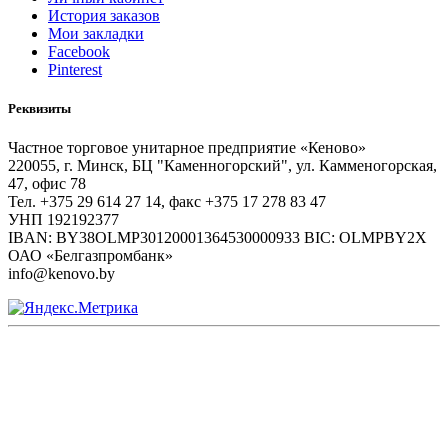
История заказов
Мои закладки
Facebook
Pinterest
Реквизиты
Частное торговое унитарное предприятие «Кеново»
220055, г. Минск, БЦ "Каменногорский", ул. Камменогорская,
47, офис 78
Тел. +375 29 614 27 14, факс +375 17 278 83 47
УНП 192192377
IBAN: BY38OLMP30120001364530000933 BIC: OLMPBY2X
ОАО «Белгазпромбанк»
info@kenovo.by