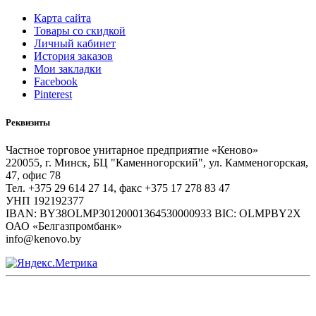
Карта сайта
Товары со скидкой
Личный кабинет
История заказов
Мои закладки
Facebook
Pinterest
Реквизиты
Частное торговое унитарное предприятие «Кеново»
220055, г. Минск, БЦ "Каменногорский", ул. Камменогорская,
47, офис 78
Тел. +375 29 614 27 14, факс +375 17 278 83 47
УНП 192192377
IBAN: BY38OLMP30120001364530000933 BIC: OLMPBY2X
ОАО «Белгазпромбанк»
info@kenovo.by