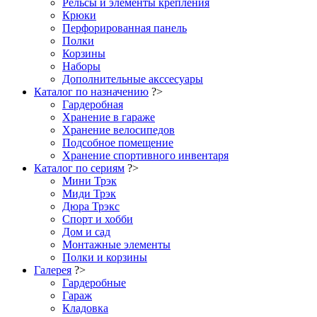
Рельсы и элементы крепления
Крюки
Перфорированная панель
Полки
Корзины
Наборы
Дополнительные акссесуары
Каталог по назначению
?>
Гардеробная
Хранение в гараже
Хранение велосипедов
Подсобное помещение
Хранение спортивного инвентаря
Каталог по сериям
?>
Мини Трэк
Миди Трэк
Дюра Трэкс
Спорт и хобби
Дом и сад
Монтажные элементы
Полки и корзины
Галерея
?>
Гардеробные
Гараж
Кладовка