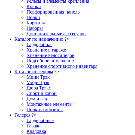
Рельсы и элементы крепления
Крюки
Перфорированная панель
Полки
Корзины
Наборы
Дополнительные акссесуары
Каталог по назначению
?>
Гардеробная
Хранение в гараже
Хранение велосипедов
Подсобное помещение
Хранение спортивного инвентаря
Каталог по сериям
?>
Мини Трэк
Миди Трэк
Дюра Трэкс
Спорт и хобби
Дом и сад
Монтажные элементы
Полки и корзины
Галерея
?>
Гардеробные
Гараж
Кладовка