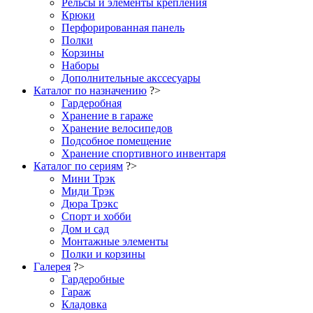
Рельсы и элементы крепления
Крюки
Перфорированная панель
Полки
Корзины
Наборы
Дополнительные акссесуары
Каталог по назначению
?>
Гардеробная
Хранение в гараже
Хранение велосипедов
Подсобное помещение
Хранение спортивного инвентаря
Каталог по сериям
?>
Мини Трэк
Миди Трэк
Дюра Трэкс
Спорт и хобби
Дом и сад
Монтажные элементы
Полки и корзины
Галерея
?>
Гардеробные
Гараж
Кладовка