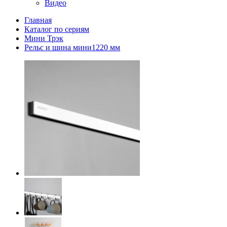
Видео
Главная
Каталог по сериям
Мини Трэк
Рельс и шина мини1220 мм