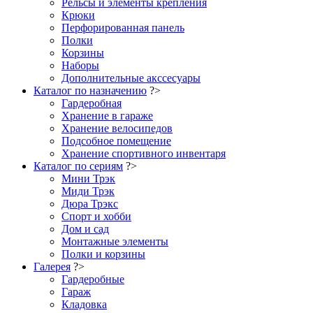
Рельсы и элементы крепления
Крюки
Перфорированная панель
Полки
Корзины
Наборы
Дополнительные акссесуары
Каталог по назначению
?>
Гардеробная
Хранение в гараже
Хранение велосипедов
Подсобное помещение
Хранение спортивного инвентаря
Каталог по сериям
?>
Мини Трэк
Миди Трэк
Дюра Трэкс
Спорт и хобби
Дом и сад
Монтажные элементы
Полки и корзины
Галерея
?>
Гардеробные
Гараж
Кладовка