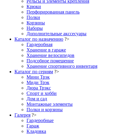
Рельсы и элементы крепления
Крюки
Перфорированная панель
Полки
Корзины
Наборы
Дополнительные акссесуары
Каталог по назначению
?>
Гардеробная
Хранение в гараже
Хранение велосипедов
Подсобное помещение
Хранение спортивного инвентаря
Каталог по сериям
?>
Мини Трэк
Миди Трэк
Дюра Трэкс
Спорт и хобби
Дом и сад
Монтажные элементы
Полки и корзины
Галерея
?>
Гардеробные
Гараж
Кладовка