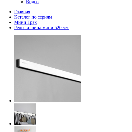
Видео
Главная
Каталог по сериям
Мини Трэк
Рельс и шина мини 520 мм