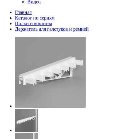
Видео
Главная
Каталог по сериям
Полки и корзины
Держатель для галстуков и ремней