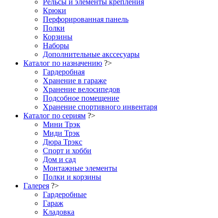
Рельсы и элементы крепления
Крюки
Перфорированная панель
Полки
Корзины
Наборы
Дополнительные акссесуары
Каталог по назначению
?>
Гардеробная
Хранение в гараже
Хранение велосипедов
Подсобное помещение
Хранение спортивного инвентаря
Каталог по сериям
?>
Мини Трэк
Миди Трэк
Дюра Трэкс
Спорт и хобби
Дом и сад
Монтажные элементы
Полки и корзины
Галерея
?>
Гардеробные
Гараж
Кладовка